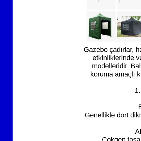
Gazebo çadırlar, h
etkinliklerinde v
modelleridir. Bah
koruma amaçlı kul
1
Genellikle dört dik
A
Çokgen tasar