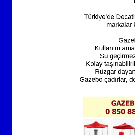
Türkiye’de Decath
markalar k
Gazeb
Kullanım ama
Su geçirmezl
Kolay taşınabilir
Rüzgar dayanık
Gazebo çadırlar, d