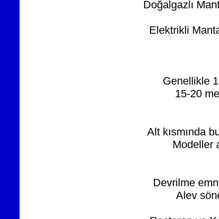
Doğalgazlı Mant
Elektrikli Man
Genellikle 
15-20 metr
Alt kısmında bu
Modeller a
Devrilme emniy
Alev söne