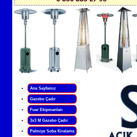
Ana Sayfamız
Gazebo Çadır
Fuar Ekipmanları
3x3 M Gazebo Çadır
Palmiye Soba Kiralama