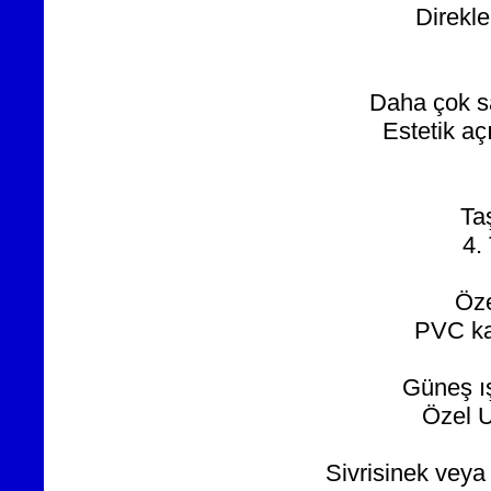
Direkle
Daha çok sa
Estetik aç
Taş
4.
Öze
PVC ka
Güneş ış
Özel U
Sivrisinek veya