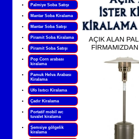
Palmiye Soba Satışı
Mantar Soba Kiralama
Mantar Soba Satışı
Piramit Soba Kiralama
AÇIK ALAN PAL
FİRMAMIZDAN 
Piramit Soba Satışı
Pop Corn arabası
kiralama
Pamuk Helva Arabası
Kiralama
Ufo Isıtıcı Kiralama
Çadır Kiralama
Portatif mobil wc
tuvalet kiralama
Şemsiye gölgelik
kiralama